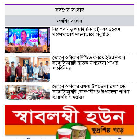
সর্বশেষ সংবাদ
জনপ্রিয় সংবাদ
নিরাপদ সড়ক চাই (নিসচা)-এর ১১তম
মহাসমাবেশ সফলভাবে অনুষ্ঠিত।
ভোক্তা অধিকার নিশ্চিত করতে ইউএনও’র
সঙ্গে সিআরবি ছাতক উপজেলা শাখার
মতবিনিময়
ভোক্তা অধিকার রক্ষায় উপজেলা প্রশাসনের
সঙ্গে সিআরবি কোম্পানীগঞ্জ উপজেলা শাখার
স্মারকলিপি হস্তান্তর
নরসিংদীর শিবপুরের নিরাপদ সড়ক চাই
কমিটির আলোচনা সভা ও আইডি কার্ড
বিতরণ।