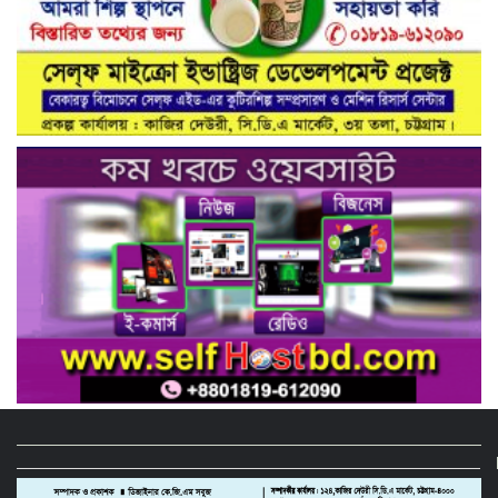
নিরাপদ সড়ক গড়তে কাঁধে কাঁধ মিলিয়ে কাজ
করার প্রত্যয়: নিসচা পলাশ উপজেলা শাখার
আইডি কার্ড বিতরণ ও পরিচিতি সভা সম্পন্ন**
নাগরিক সেবা প্রদানে মাধবদী পৌরসভার
যুগান্তকারী সাফল্য স্বস্তিতে পৌরবাসী
গাজীপুরের কালিয়াকৈরে ভেজাল সন্দেশ
কারখানায় ভোক্তা অধিদপ্তরের অভিযান,
শাস্তিবিহী ৭৫ হাজার টাকা জরিমানা
বিষয়: সিআরবি’র নরসিংদী জেলা শাখার
উদ্যোগে মাসিক বাজার পর্যবেক্ষণ কার্যক্রম
সম্পন্ন
ফিটনেসবিহীন গাড়িতে বিআরটিএ ড্রাইভিং
টেস্ট বন্ধ ও পরীক্ষার মাঠে সিসিটিভি স্থাপনের
দাবি সিআরবি’র