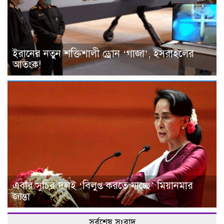
ইরানের নতুন শক্তিশালী ড্রোন ‘গাজা’, ইসরাইলের
আতংক!
এবার সুচির দলই ‘বিলুপ্ত করতে যাচ্ছে’ মিয়ানমার
জান্তা
সর্বশেষ সংবাদ