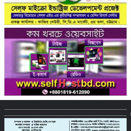
গাজীপুরের কালিয়াকৈরে ভেজাল সন্দেশ
কারখানায় ভোক্তা অধিদপ্তরের অভিযান,
শাস্তিবিহী ৭৫ হাজার টাকা জরিমানা
বিষয়: সিআরবি’র নরসিংদী জেলা শাখার
উদ্যোগে মাসিক বাজার পর্যবেক্ষণ কার্যক্রম
সম্পন্ন
ফিটনেসবিহীন গাড়িতে বিআরটিএ ড্রাইভিং
টেস্ট বন্ধ ও পরীক্ষার মাঠে সিসিটিভি স্থাপনের
দাবি সিআরবি’র
নরসিংদীতে বিশ্ব মেট্রোলজি দিবস পালিত
মহান মে দিবস উপলক্ষে মনোহরদীতে