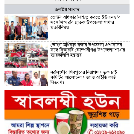
জনপ্রিয় সংবাদ
ভোক্তা অধিকার নিশ্চিত করতে ইউএনও’র
সঙ্গে সিআরবি ছাতক উপজেলা শাখার
মতবিনিময়
ভোক্তা অধিকার রক্ষায় উপজেলা প্রশাসনের
সঙ্গে সিআরবি কোম্পানীগঞ্জ উপজেলা শাখার
স্মারকলিপি হস্তান্তর
নরসিংদীর শিবপুরের নিরাপদ সড়ক চাই
কমিটির আলোচনা সভা ও আইডি কার্ড
বিতরণ।
নিরাপদ সড়ক গড়তে কাঁধে কাঁধ মিলিয়ে কাজ
করার প্রত্যয়: নিসচা পলাশ উপজেলা শাখার
আইডি কার্ড বিতরণ ও পরিচিতি সভা সম্পন্ন**
নাগরিক সেবা প্রদানে মাধবদী পৌরসভার
যুগান্তকারী সাফল্য স্বস্তিতে পৌরবাসী