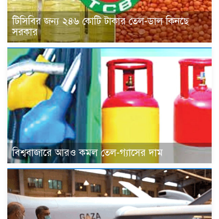
টিসিবির জন্য ২৪৬ কোটি টাকার তেল-ডাল কিনছে
সরকার
বিশ্ববাজারে আরও কমল তেল-গ্যাসের দাম