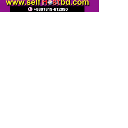
ফিটনেসবিহীন গাড়িতে বিআরটিএ
ড্রাইভিং টেস্ট বন্ধ ও পরীক্ষার মাঠে
সিসিটিভি স্থাপনের দাবি সিআরবি’র
নরসিংদীতে বিশ্ব মেট্রোলজি দিবস
পালিত