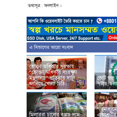
তথ্যসূত্র : অনলাইন ।
এ বিভাগের আরো সংবাদ
ভোক্তা অধিকার সুরক্ষায়
“ভোক্তা অধিকার সংরক্ষণ
মন্ত্রণালয়” প্রতিষ্ঠার দাবি
ভোট শুরু
জানিয়ে খোলা চিঠি।
৭টায়, চলব
গণমাধ্যমে
মিলাররা চালের বস্তায় দাম
একশ্রেণীর