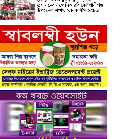
প্রশাসনের সঙ্গে সিআরবি কোম্পানীগঞ্জ
উপজেলা শাখার স্মারকলিপি হস্তান্তর
নরসিংদীর শিবপুরের নিরাপদ সড়ক চাই
কমিটির আলোচনা সভা ও আইডি কার্ড
বিতরণ।
নিরাপদ সড়ক গড়তে কাঁধে কাঁধ
মিলিয়ে কাজ করার প্রত্যয়: নিসচা
পলাশ উপজেলা শাখার আইডি কার্ড
বিতরণ ও পরিচিতি সভা সম্পন্ন**
নাগরিক সেবা প্রদানে মাধবদী
পৌরসভার যুগান্তকারী সাফল্য স্বস্তিতে
পৌরবাসী
গাজীপুরের কালিয়াকৈরে ভেজাল
সন্দেশ কারখানায় ভোক্তা অধিদপ্তরের
অভিযান, শাস্তিবিহী ৭৫ হাজার টাকা
জরিমানা
বিষয়: সিআরবি’র নরসিংদী জেলা শাখার
উদ্যোগে মাসিক বাজার পর্যবেক্ষণ
কার্যক্রম সম্পন্ন