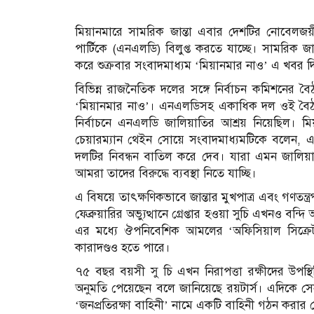
মিয়ানমারে সামরিক জান্তা এবার দেশটির নোবেলজয়ী 
পার্টিকে (এনএলডি) বিলুপ্ত করতে যাচ্ছে। সামরিক জ
করে শুক্রবার সংবাদমাধ্যম ‘মিয়ানমার নাও’ এ খবর দিয়
বিভিন্ন রাজনৈতিক দলের সঙ্গে নির্বাচন কমিশনের বৈ
‘মিয়ানমার নাও’। এনএলডিসহ একাধিক দল ওই বৈঠ
নির্বাচনে এনএলডি জালিয়াতির আশ্রয় নিয়েছিল। ম
চেয়ারম্যান থেইন সোয়ে সংবাদমাধ্যমটিকে বলেন
দলটির নিবন্ধন বাতিল করে দেব। যারা এমন জালিয়া
আমরা তাদের বিরুদ্ধে ব্যবস্থা নিতে যাচ্ছি।
এ বিষয়ে তাৎক্ষণিকভাবে জান্তার মুখপাত্র এবং গণতন্ত
ফেব্রুয়ারির অভ্যুত্থানে গ্রেপ্তার হওয়া সুচি এখনও বন্
এর মধ্যে ঔপনিবেশিক আমলের ‘অফিসিয়াল সিক্রেটস অ
কারাদণ্ডও হতে পারে।
৭৫ বছর বয়সী সু চি এখন নিরাপত্তা রক্ষীদের উপস্
অনুমতি পেয়েছেন বলে জানিয়েছে রয়টার্স। এদিকে সে
‘জনপ্রতিরক্ষা বাহিনী’ নামে একটি বাহিনী গঠন করার