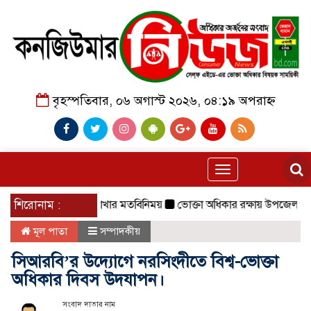
বৃহস্পতিবার, ০৬ অগাস্ট ২০২৬, ০৪:১৯ অপরাহ্ন
Toggle
navigation
আরবি ছাতক উপজেলা শাখার মতবিনিময়
শিরোনাম :
ভোক্তা অধিকার রক্ষায় উপজেলা প্রশাস
মূল পাতা
সম্পাদকীয়
সিআরবি’র উদ্যোগে নরসিংদীতে বিশ্ব-ভোক্তা
অধিকার দিবস উদযাপন।
সংবাদ দাতার নাম