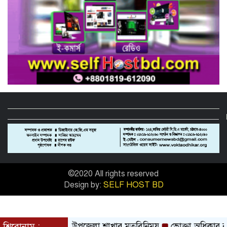
বিষয়: সিআরবি’র নরসিংদী জেলা শাখার
উদ্যোগে মাসিক বাজার পর্যবেক্ষণ কার্যক্রম
সম্পন্ন
ফিটনেসবিহীন গাড়িতে বিআরটিএ ড্রাইভিং
টেস্ট বন্ধ ও পরীক্ষার মাঠে সিসিটিভি স্থাপনের
দাবি সিআরবি’র
নরসিংদীতে বিশ্ব মেট্রোলজি দিবস পালিত
মহান মে দিবস উপলক্ষে মনোহরদীতে
সিআরবি’র র‌্যালী, আলোচনা ও শপথ অনুষ্ঠান
অনুষ্ঠিত
©2020 All rights reserved
Design by:
SELF HOST BD
সঙ্গে সিআরবি ছাতক উপজেলা শাখার মতবিনিময়
শিরোনাম :
ভোক্তা অধিকার রক্ষ