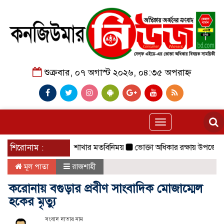
শুক্রবার, ০৭ অগাস্ট ২০২৬, ০৪:৩৫ অপরাহ্ন
Toggle
navigation
সিআরবি ছাতক উপজেলা শাখার মতবিনিময়
শিরোনাম :
ভোক্তা অধিকার রক্ষায় উপজেলা প্র
মূল পাতা
রাজশাহী
করোনায় বগুড়ার প্রবীণ সাংবাদিক মোজাম্মেল
হকের মৃত্যু
সংবাদ দাতার নাম