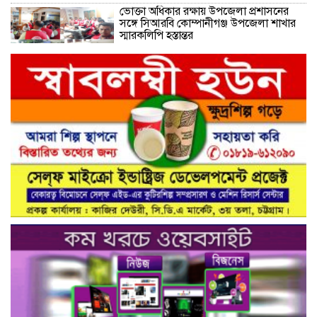
ভোক্তা অধিকার রক্ষায় উপজেলা প্রশাসনের
সঙ্গে সিআরবি কোম্পানীগঞ্জ উপজেলা শাখার
স্মারকলিপি হস্তান্তর
নরসিংদীর শিবপুরের নিরাপদ সড়ক চাই
কমিটির আলোচনা সভা ও আইডি কার্ড
বিতরণ।
নিরাপদ সড়ক গড়তে কাঁধে কাঁধ মিলিয়ে কাজ
করার প্রত্যয়: নিসচা পলাশ উপজেলা শাখার
আইডি কার্ড বিতরণ ও পরিচিতি সভা সম্পন্ন**
নাগরিক সেবা প্রদানে মাধবদী পৌরসভার
যুগান্তকারী সাফল্য স্বস্তিতে পৌরবাসী
গাজীপুরের কালিয়াকৈরে ভেজাল সন্দেশ
কারখানায় ভোক্তা অধিদপ্তরের অভিযান,
শাস্তিবিহী ৭৫ হাজার টাকা জরিমানা