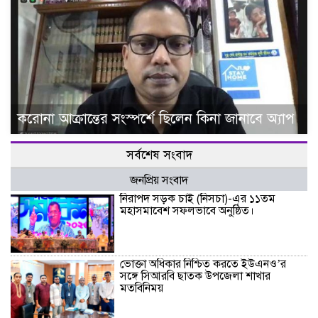
করোনা আক্রান্তের সংস্পর্শে ছিলেন কিনা জানাবে অ্যাপ
সর্বশেষ সংবাদ
জনপ্রিয় সংবাদ
নিরাপদ সড়ক চাই (নিসচা)-এর ১১তম
মহাসমাবেশ সফলভাবে অনুষ্ঠিত।
ভোক্তা অধিকার নিশ্চিত করতে ইউএনও’র
সঙ্গে সিআরবি ছাতক উপজেলা শাখার
মতবিনিময়