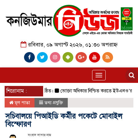
রবিবার, ০৯ অগাস্ট ২০২৬, ০১:৩০ অপরাহ্ন
Toggle
navigation
াবেশ সফলভাবে অনুষ্ঠিত।
শিরোনাম :
ভোক্তা অধিকার নিশ্চিত করতে ইউএনও’র সঙ্গ
মূল পাতা
তথ্য প্রযুক্তি
সচিবালয়ে পিআইডি কর্মীর পকেটে মোবাইল
বিস্ফোরণ
সংবাদ দাতার নাম