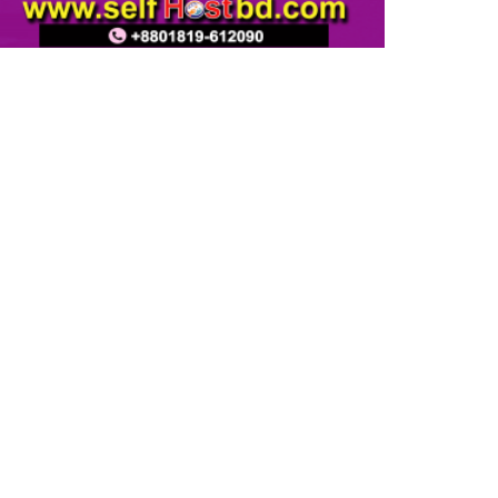
ফিটনেসবিহীন গাড়িতে বিআরটিএ
ড্রাইভিং টেস্ট বন্ধ ও পরীক্ষার মাঠে
সিসিটিভি স্থাপনের দাবি সিআরবি’র
নরসিংদীতে বিশ্ব মেট্রোলজি দিবস
পালিত