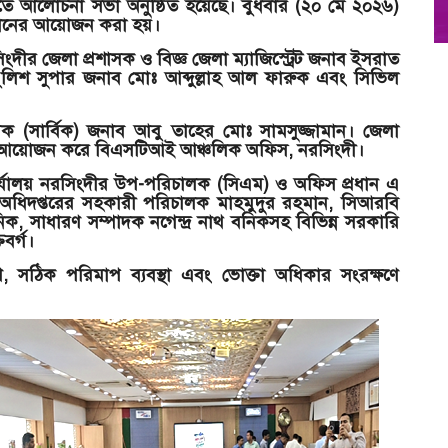
ীতে আলোচনা সভা অনুষ্ঠিত হয়েছে। বুধবার (২০ মে ২০২৬)
ষ্ঠানের আয়োজন করা হয়।
িংদীর জেলা প্রশাসক ও বিজ্ঞ জেলা ম্যাজিস্ট্রেট জনাব ইসরাত
ুলিশ সুপার জনাব মোঃ আব্দুল্লাহ আল ফারুক এবং সিভিল
াসক (সার্বিক) জনাব আবু তাহের মোঃ সামসুজ্জামান। জেলা
নের আয়োজন করে বিএসটিআই আঞ্চলিক অফিস, নরসিংদী।
্যালয় নরসিংদীর উপ-পরিচালক (সিএম) ও অফিস প্রধান এ
 অধিদপ্তরের সহকারী পরিচালক মাহমুদুর রহমান, সিআরবি
িক, সাধারণ সম্পাদক নগেন্দ্র নাথ বনিকসহ বিভিন্ন সরকারি
িবর্গ।
্রণ, সঠিক পরিমাপ ব্যবস্থা এবং ভোক্তা অধিকার সংরক্ষণে