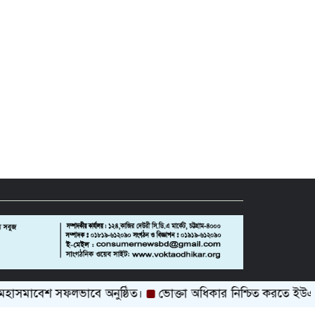
াবেশ সফলভাবে অনুষ্ঠিত।
ভোক্তা অধিকার নিশ্চিত করতে ইউএনও’র
Design by:
SELF HOST BD