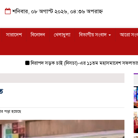
শনিবার, ০৮ অগাস্ট ২০২৬, ০৪:৩৬ অপরাহ্ন
সারাদেশ
বিনোদন
খেলাধুলা
বিভাগীয় সংবাদ
আরো সং
নিরাপদ সড়ক চাই (নিসচা)-এর ১১তম মহাসমাবেশ সফলভাবে অনুষ্
ত
র পড়া হয়েছে