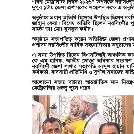
“বিশ্ব মেট্রোলজি দিবস-২০২৬” উপলক্ষে নরসিংদ
দুপুর ১টায় জেলা প্রশাসকের সম্মেলন কক্ষে এ অনু
অনুষ্ঠানে প্রধান অতিথি হিসেবে উপস্থিত ছিলেন নরস
জাহান কেয়া। বিশেষ অতিথি ছিলেন নরসিংদীর প
সার্জন ডাঃ মোঃ বুলবুল কবীর।
অনুষ্ঠানে সভাপতিত্ব করেন অতিরিক্ত জেলা প্রশ
প্রশাসন নরসিংদীর সার্বিক সহযোগিতায় অনুষ্ঠা
এ সময় উপস্থিত ছিলেন বিএসটিআই আঞ্চলিক কার
কে এম হানিফ, জাতীয় ভোক্তা অধিকার সংরক্ষণ
নরসিংদী জেলা শাখার সভাপতি আব্দুল হান্নান মান
কর্মকর্তা, ব্যবসায়ী প্রতিনিধি ও সুশীল সমাজের ব্যক্ত
আলোচনা সভায় বক্তারা আন্তর্জাতিক মান নিয়ন্ত
মেট্রোলজির গুরুত্ব তুলে ধরেন।