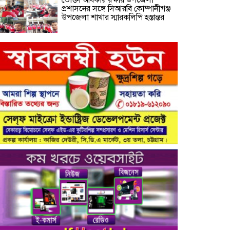
প্রশাসনের সঙ্গে সিআরবি কোম্পানীগঞ্জ
উপজেলা শাখার স্মারকলিপি হস্তান্তর
নরসিংদীর শিবপুরের নিরাপদ সড়ক চাই
কমিটির আলোচনা সভা ও আইডি কার্ড
বিতরণ।
নিরাপদ সড়ক গড়তে কাঁধে কাঁধ
মিলিয়ে কাজ করার প্রত্যয়: নিসচা
পলাশ উপজেলা শাখার আইডি কার্ড
বিতরণ ও পরিচিতি সভা সম্পন্ন**
নাগরিক সেবা প্রদানে মাধবদী
পৌরসভার যুগান্তকারী সাফল্য স্বস্তিতে
পৌরবাসী
গাজীপুরের কালিয়াকৈরে ভেজাল
সন্দেশ কারখানায় ভোক্তা অধিদপ্তরের
অভিযান, শাস্তিবিহী ৭৫ হাজার টাকা
জরিমানা
বিষয়: সিআরবি’র নরসিংদী জেলা শাখার
উদ্যোগে মাসিক বাজার পর্যবেক্ষণ
কার্যক্রম সম্পন্ন