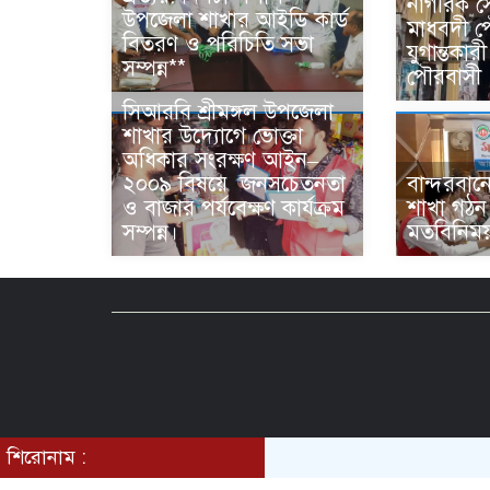
নাগরিক সে
উপজেলা শাখার আইডি কার্ড
মাধবদী 
বিতরণ ও পরিচিতি সভা
যুগান্তকারী
সম্পন্ন**
পৌরবাসী
সিআরবি শ্রীমঙ্গল উপজেলা
শাখার উদ্যোগে ভোক্তা
অধিকার সংরক্ষণ আইন–
২০০৯ বিষয়ে জনসচেতনতা
বান্দরবা
ও বাজার পর্যবেক্ষণ কার্যক্রম
শাখা গঠন
সম্পন্ন।
মতবিনিময়
শিরোনাম :
©2020 All rights reserved