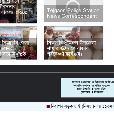
বা প্রদানে
পৌরসভার
Tejgaon Police Station
 সাফল্য স্বস্তিতে
News Correspondent
নে সিআরবি জেলা
সিআরবি শ্রীমঙ্গল উপজেলা
 উপলক্ষে
শাখার উদ্যোগে বাজার
 সভা অনুষ্ঠিত
পর্যবেক্ষণ কার্যক্রম।
নিরাপদ সড়ক চাই (নিসচা)-এর ১১তম মহাসম