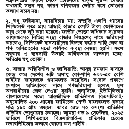
মন্ত্রণালয়ের অধীনে থেকে ভোক্তাদের প্রকৃত সুরক্ষা দেওয়া
কখনোই সম্ভব নয়, কারণ বণিকদের ডেরায় বসে ভোক্তার
কল্যাণ সম্ভব নয়।
২. শুধু জরিমানা, ন্যায়বিচার নয়: সম্প্রতি এলপি গ্যাসের
সিন্ডিকেট করে প্রায় আড়াই হাজার কোটি টাকা ভোক্তাদের
কাছ থেকে লুট করা হয়েছে। জাতীয় ভোক্তা অধিকার সংরক্ষণ
অধিদপ্তরসহ বিভিন্ন সংস্থা বাজার নিয়ন্ত্রণের নামে জরিমানা
করলেও, সিন্ডিকেট ব্যবসায়ীদের বিরুদ্ধে কঠোর শাস্তি জেল বা
পণ্য অধিগ্রহণের মতো কার্যকর ব্যবস্থা নেওয়া হয়নি। ফলে
সরকার ও ব্যবসায়ী উভয়ই অর্থিকভাবে লাভবান হচ্ছে-
ক্ষতিগ্রস্ত শুধু ভোক্তা।
৩. বাজার অস্থিতিশীল ও জালিয়াতি: আসন্ন রমজান মাসকে
কেন্দ্র করে দেশের ৬টি অসাধু কোম্পানি ৬০০-এর বেশি
লাইটার জাহাজকে গুদামজাত করেছিল। সংবাদ প্রকাশে
সেখানে অভিযানের নামে গণজরিমানা হলেও, মূল
অপরাধীদের জেল দেওয়া হয়নি। অন্যদিকে, ইউনিলিভার
বাংলাদেশের মতো আন্তর্জাতিক প্রতিষ্ঠানও বিএসটিআই-
অনুমোদিত ২০০ গ্রামের জার্মিচেক পেস্ট বাজারজাত করছে
মাত্র ১৯০ গ্রাম ওজনে। ডাবর রেড সহ অসংখ্য প্রতিষ্ঠান
প্রতিদিন ভোক্তাদের ঠকাচ্ছে। আমরা গত ৯ সেপ্টেম্বর, ২০২৫
তারিখে লিখিতভাবে বিএসটিআই-এ প্রতিকার চেয়েও
জবাবদিহিতার অভাবে কোনো ফল পাইনি।