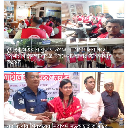
ভোক্তা অধিকার রক্ষায় উপজেলা প্রশাসনের সঙ্গে
সিআরবি কোম্পানীগঞ্জ উপজেলা শাখার স্মারকলিপি
হস্তান্তর
নরসিংদীর শিবপুরের নিরাপদ সড়ক চাই কমিটির