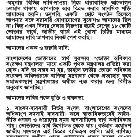
‘যমুনায় বিভিন্ন দাবি-দাওয়া নিয়ে ধারাবাহিক আন্দোলন
চলমান থাকায় আপনাকে আর বিব্রত করার মানসিক শক্তি
আমাদের হয়নি। তদুপরি, একটি ছোট সংগঠন হিসেবে
আপনার সঙ্গে সরাসরি যোগাযোগের সুযোগও আমাদের ছিল
না। কিন্তু এখন বিদায় বেলায় নিরুপায় হয়েই দেশের ১৮ কোটি
ভোক্তার স্বার্থে, জাতীয় স্বার্থে এই খোলা চিঠির মাধ্যমে
আমাদের দাবি আপনার নিকট পেশ করছি।
আমাদের একক ও জরুরি দাবি:
বাংলাদেশের ভোক্তাদের স্বার্থ সুরক্ষায় “ভোক্তা অধিকার
সংরক্ষণ মন্ত্রণালয়” নামে একটি পৃথক মন্ত্রণালয় প্রতিষ্ঠা করা
হোক। যদি তা সম্ভব না হয়, তাহলে জাতীয় ভোক্তা অধিকার
সংরক্ষণ অধিদপ্তরকে বাণিজ্য মন্ত্রণালয় থেকে প্রত্যাহার করে
সমাজকল্যাণ মন্ত্রণালয়ের অধীনে ন্যস্ত করার জন্য বিনীত
অনুরোধ জানাচ্ছি।
আমাদের দাবির পক্ষে যুক্তি ও বাস্তবতা:
১. সাংসদ-ব্যবসায়ী নির্ভর সংসদ: বাংলাদেশের সংসদের
অধিকাংশ সদস্যই ব্যবসায়ী। ফলে স্বাভাবিকভাবেই আইন-
নীতি প্রণয়ন ও প্রয়োগের সময় ব্যবসায়ীদের স্বার্থ অগ্রাধিকার
পায়। ভোক্তাদের স্বার্থ উপেক্ষিত থেকে যায়। বর্তমান ত্রয়োদশ
জাতীয় সংসদেও এই চিত্রের ব্যতিক্রম হয়নি। তাই বাণিজ্য