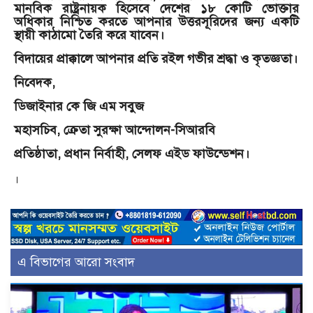
মানবিক রাষ্ট্রনায়ক হিসেবে দেশের ১৮ কোটি ভোক্তার
অধিকার নিশ্চিত করতে আপনার উত্তরসূরিদের জন্য একটি
স্থায়ী কাঠামো তৈরি করে যাবেন।
বিদায়ের প্রাক্কালে আপনার প্রতি রইল গভীর শ্রদ্ধা ও কৃতজ্ঞতা।
নিবেদক,
ডিজাইনার কে জি এম সবুজ
মহাসচিব, ক্রেতা সুরক্ষা আন্দোলন-সিআরবি
প্রতিষ্ঠাতা, প্রধান নির্বাহী, সেলফ এইড ফাউন্ডেশন।
।
এ বিভাগের আরো সংবাদ