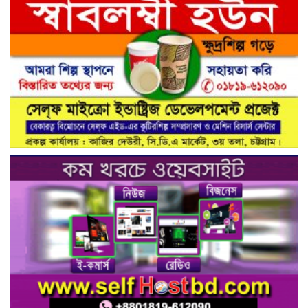
নরসিংদীর শিবপুরের নিরাপদ সড়ক চাই
কমিটির আলোচনা সভা ও আইডি কার্ড
বিতরণ।
নিরাপদ সড়ক গড়তে কাঁধে কাঁধ মিলিয়ে কাজ
করার প্রত্যয়: নিসচা পলাশ উপজেলা শাখার
আইডি কার্ড বিতরণ ও পরিচিতি সভা সম্পন্ন**
নাগরিক সেবা প্রদানে মাধবদী পৌরসভার
যুগান্তকারী সাফল্য স্বস্তিতে পৌরবাসী
গাজীপুরের কালিয়াকৈরে ভেজাল সন্দেশ
কারখানায় ভোক্তা অধিদপ্তরের অভিযান,
শাস্তিবিহী ৭৫ হাজার টাকা জরিমানা
বিষয়: সিআরবি’র নরসিংদী জেলা শাখার
উদ্যোগে মাসিক বাজার পর্যবেক্ষণ কার্যক্রম
সম্পন্ন