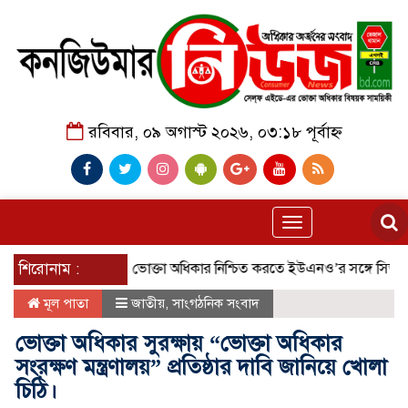
রবিবার, ০৯ অগাস্ট ২০২৬, ০৩:১৮ পূর্বাহ্ন
Toggle
navigation
বে অনুষ্ঠিত।
শিরোনাম :
ভোক্তা অধিকার নিশ্চিত করতে ইউএনও’র সঙ্গে সিআরবি ছ
মূল পাতা
জাতীয়
,
সাংগঠনিক সংবাদ
ভোক্তা অধিকার সুরক্ষায় “ভোক্তা অধিকার
সংরক্ষণ মন্ত্রণালয়” প্রতিষ্ঠার দাবি জানিয়ে খোলা
চিঠি।