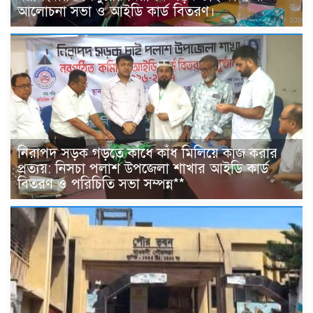
আলোচনা সভা ও আইডি কার্ড বিতরণ।
নিরাপদ সড়ক গড়তে কাঁধে কাঁধ মিলিয়ে কাজ করার
প্রত্যয়: নিসচা পলাশ উপজেলা শাখার আইডি কার্ড
বিতরণ ও পরিচিতি সভা সম্পন্ন**