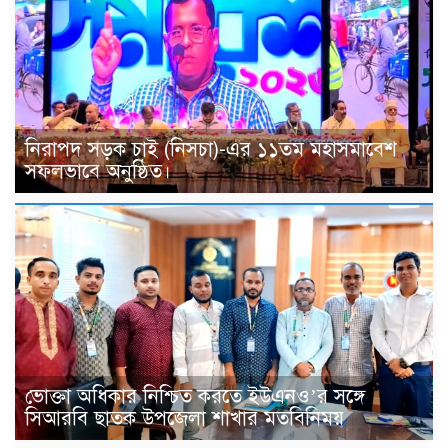
নিরাপদ সড়ক চাই (নিসচা)-এর ১১তম মহাসমাবেশ
সফলভাবে অনুষ্ঠিত।
ভোক্তা অধিকার নিশ্চিত করতে ইউএনও’র সঙ্গে
সিআরবি ছাতক উপজেলা শাখার মতবিনিময়