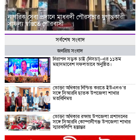
নাগরিক সেবা প্রদানে মাধবদী পৌরসভার যুগান্তকারী
সাফল্য স্বস্তিতে পৌরবাসী
সর্বশেষ সংবাদ
জনপ্রিয় সংবাদ
নিরাপদ সড়ক চাই (নিসচা)-এর ১১তম
মহাসমাবেশ সফলভাবে অনুষ্ঠিত।
ভোক্তা অধিকার নিশ্চিত করতে ইউএনও’র
সঙ্গে সিআরবি ছাতক উপজেলা শাখার
মতবিনিময়
ভোক্তা অধিকার রক্ষায় উপজেলা প্রশাসনের
সঙ্গে সিআরবি কোম্পানীগঞ্জ উপজেলা শাখার
স্মারকলিপি হস্তান্তর