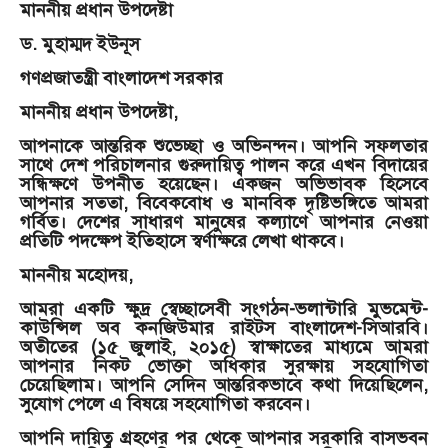
মাননীয় প্রধান উপদেষ্টা
ড. মুহাম্মদ ইউনূস
গণপ্রজাতন্ত্রী বাংলাদেশ সরকার
মাননীয় প্রধান উপদেষ্টা,
আপনাকে আন্তরিক শুভেচ্ছা ও অভিনন্দন। আপনি সফলতার
সাথে দেশ পরিচালনার গুরুদায়িত্ব পালন করে এখন বিদায়ের
সন্ধিক্ষণে উপনীত হয়েছেন। একজন অভিভাবক হিসেবে
আপনার সততা, বিবেকবোধ ও মানবিক দৃষ্টিভঙ্গিতে আমরা
গর্বিত। দেশের সাধারণ মানুষের কল্যাণে আপনার নেওয়া
প্রতিটি পদক্ষেপ ইতিহাসে স্বর্ণাক্ষরে লেখা থাকবে।
মাননীয় মহোদয়,
আমরা একটি ক্ষুদ্র স্বেচ্ছাসেবী সংগঠন-ভলান্টারি মুভমেন্ট-
কাউন্সিল অব কনজিউমার রাইটস বাংলাদেশ-সিআরবি।
অতীতের (১৫ জুলাই, ২০১৫) স্বাক্ষাতের মাধ্যমে আমরা
আপনার নিকট ভোক্তা অধিকার সুরক্ষায় সহযোগিতা
চেয়েছিলাম। আপনি সেদিন আন্তরিকভাবে কথা দিয়েছিলেন,
সুযোগ পেলে এ বিষয়ে সহযোগিতা করবেন।
আপনি দায়িত্ব গ্রহণের পর থেকে আপনার সরকারি বাসভবন