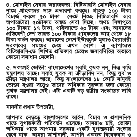
৪. মোবাইল সেবায় অরাজকতা: বিটিআরসি মোবাইল সেবার
নামে গ্রাহকদের সঙ্গে প্রতারণা করছে। গ্রাহক ১০০ টাকা
রিচার্জ করলে ৫০ টাকা কেটে নিচ্ছে বিটিআরসি আর
অপারেটারা ৫০টাকায় অস্বচ্চ সেবা দিচ্ছে। অথচ সিঙ্গাপুরে
১০০ টাকায় ১৭ টাকা, থাইল্যান্ডে ২০ টাকা এবং আমাদের
প্রতিবেশী দেশ ভারত ১০০ টাকায় গ্রাহকদের কাছ থেকে ১৮
টাকা কর্তন করছে। আমাদের দেশে ইন্টারনেট মূল্যও স্বৈরাচারী
সরকারের সময়ের চেয়ে এখন বেশি। এ ব্যাপারেও
বিটিআরসি-তে লিখিত প্রতিকার চেয়েও জবাবদিহির অভাবে
কোনো সমাধান মেলেনি।
৫. সকলেই ভোক্তা: বাংলাদেশের সবাই কৃষক নন, কিন্তু কৃষি
মন্ত্রণালয় আছে। সবাই যুবক বা ক্রীড়াবিদ নন, কিন্তু যুব ও
ক্রীড়া মন্ত্রণালয় আছে। কিন্তু বাংলাদেশের ১৮ কোটি মানুষই
ভোক্তা হওয়া সত্ত্বেও তাদের অধিকার সুরক্ষার জন্য কোনো
পৃথক মন্ত্রণালয় নেই। এটা একটি বড় রাষ্ট্রীয় সংস্কারের দাবি
রাখে।
মাননীয় প্রধান উপদেষ্টা,
আপনার নেতৃত্বে বাংলাদেশের আইন, বিচার ও প্রশাসনিক
খাতে যুগান্তকারী পরিবর্তন এসেছে। আমরাও চাই, ভোক্তা
অধিকার খাতে আপনার সরকার একটি যুগান্তকারী সংস্কার
রেখে যাক। আমরা আশাবাদী, আপনি একজন বিবেকবান ও