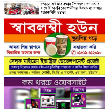
ভোক্তা অধিকার রক্ষায় উপজেলা প্রশাসনের
সঙ্গে সিআরবি কোম্পানীগঞ্জ উপজেলা শাখার
স্মারকলিপি হস্তান্তর
নরসিংদীর শিবপুরের নিরাপদ সড়ক চাই
কমিটির আলোচনা সভা ও আইডি কার্ড
বিতরণ।
নিরাপদ সড়ক গড়তে কাঁধে কাঁধ মিলিয়ে কাজ
করার প্রত্যয়: নিসচা পলাশ উপজেলা শাখার
আইডি কার্ড বিতরণ ও পরিচিতি সভা সম্পন্ন**
নাগরিক সেবা প্রদানে মাধবদী পৌরসভার
যুগান্তকারী সাফল্য স্বস্তিতে পৌরবাসী
গাজীপুরের কালিয়াকৈরে ভেজাল সন্দেশ
কারখানায় ভোক্তা অধিদপ্তরের অভিযান,
শাস্তিবিহী ৭৫ হাজার টাকা জরিমানা