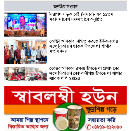
জনপ্রিয় সংবাদ
নিরাপদ সড়ক চাই (নিসচা)-এর ১১তম
মহাসমাবেশ সফলভাবে অনুষ্ঠিত।
ভোক্তা অধিকার নিশ্চিত করতে ইউএনও’র
সঙ্গে সিআরবি ছাতক উপজেলা শাখার
মতবিনিময়
ভোক্তা অধিকার রক্ষায় উপজেলা প্রশাসনের
সঙ্গে সিআরবি কোম্পানীগঞ্জ উপজেলা শাখার
স্মারকলিপি হস্তান্তর
নরসিংদীর শিবপুরের নিরাপদ সড়ক চাই
কমিটির আলোচনা সভা ও আইডি কার্ড
বিতরণ।
নিরাপদ সড়ক গড়তে কাঁধে কাঁধ মিলিয়ে কাজ
করার প্রত্যয়: নিসচা পলাশ উপজেলা শাখার