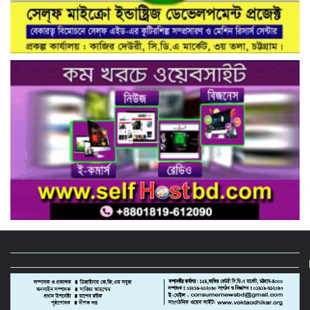
আইডি কার্ড বিতরণ ও পরিচিতি সভা সম্পন্ন**
নাগরিক সেবা প্রদানে মাধবদী পৌরসভার
যুগান্তকারী সাফল্য স্বস্তিতে পৌরবাসী
গাজীপুরের কালিয়াকৈরে ভেজাল সন্দেশ
কারখানায় ভোক্তা অধিদপ্তরের অভিযান,
শাস্তিবিহী ৭৫ হাজার টাকা জরিমানা
বিষয়: সিআরবি’র নরসিংদী জেলা শাখার
উদ্যোগে মাসিক বাজার পর্যবেক্ষণ কার্যক্রম
সম্পন্ন
ফিটনেসবিহীন গাড়িতে বিআরটিএ ড্রাইভিং
টেস্ট বন্ধ ও পরীক্ষার মাঠে সিসিটিভি স্থাপনের
দাবি সিআরবি’র
নরসিংদীতে বিশ্ব মেট্রোলজি দিবস পালিত