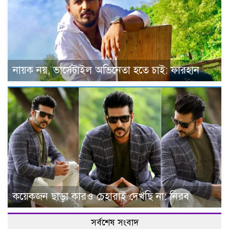
নায়ক নয়, ভার্সেটাইল অভিনেতা হতে চাই: ফারহান
কয়েকজন ছাড়া কারও চেহারাই দেখছি না: নিরব
সর্বশেষ সংবাদ