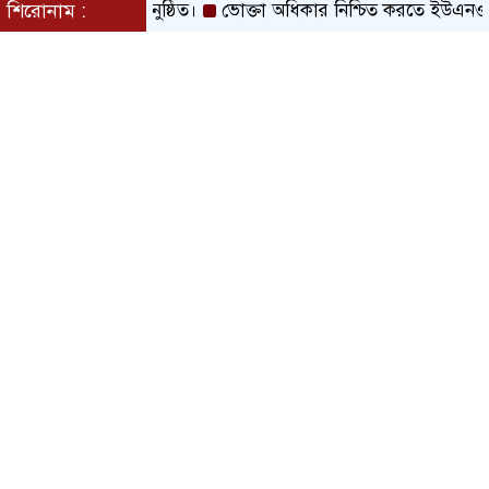
েশ সফলভাবে অনুষ্ঠিত।
শিরোনাম :
ভোক্তা অধিকার নিশ্চিত করতে ইউএনও’র স