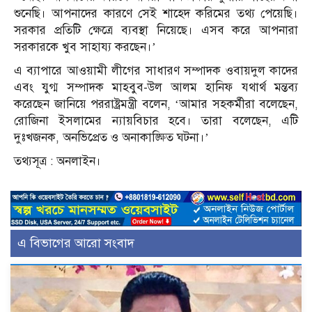
শুনেছি। আপনাদের কারণে সেই শাহেদ করিমের তথ্য পেয়েছি।
সরকার প্রতিটি ক্ষেত্রে ব্যবস্থা নিয়েছে। এসব করে আপনারা
সরকারকে খুব সাহায্য করছেন।’
এ ব্যাপারে আওয়ামী লীগের সাধারণ সম্পাদক ওবায়দুল কাদের
এবং যুগ্ম সম্পাদক মাহবুব-উল আলম হানিফ যথার্থ মন্তব্য
করেছেন জানিয়ে পররাষ্ট্রমন্ত্রী বলেন, ‘আমার সহকর্মীরা বলেছেন,
রোজিনা ইসলামের ন্যায়বিচার হবে। তারা বলেছেন, এটি
দুঃখজনক, অনভিপ্রেত ও অনাকাঙ্ক্ষিত ঘটনা।’
তথ্যসূত্র : অনলাইন।
এ বিভাগের আরো সংবাদ