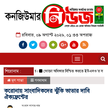
রবিবার, ০৯ অগাস্ট ২০২৬, ০১:৩৩ অপরাহ্ন
Toggle
navigation
 সফলভাবে অনুষ্ঠিত।
শিরোনাম :
ভোক্তা অধিকার নিশ্চিত করতে ইউএনও’র সঙ্গে সি
মূল পাতা
গণমাধ্যম
করোনায় সাংবাদিকদের ঝুঁকি ভাতার দাবি
ঐক্যফ্রন্টের
সংবাদ দাতার নাম