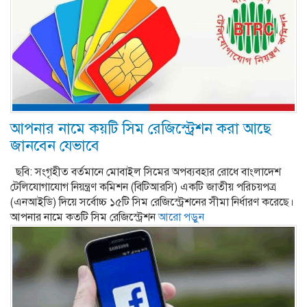
আপনার নামে কয়টি সিম রেজিস্ট্রেশন করা আছে
জানবেন যেভাবে
ছবি: সংগৃহীত বর্তমানে মোবাইল সিমের অপব্যবহার রোধে বাংলাদেশ
টেলিযোগাযোগ নিয়ন্ত্রণ কমিশন (বিটিআরসি) একটি জাতীয় পরিচয়পত্র
(এনআইডি) দিয়ে সর্বোচ্চ ১৫টি সিম রেজিস্ট্রেশনের সীমা নির্ধারণ করেছে।
আপনার নামে কতটি সিম রেজিস্ট্রেশন
আরো পড়ুন