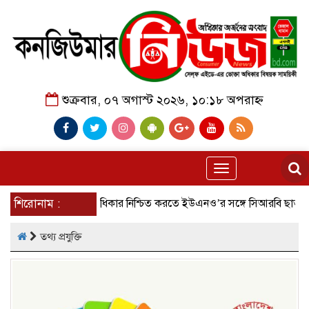
শুক্রবার, ০৭ অগাস্ট ২০২৬, ১০:১৮ অপরাহ্ন
Toggle
navigation
নুষ্ঠিত।
শিরোনাম :
ভোক্তা অধিকার নিশ্চিত করতে ইউএনও’র সঙ্গে সিআরবি ছাতক 
তথ্য প্রযুক্তি