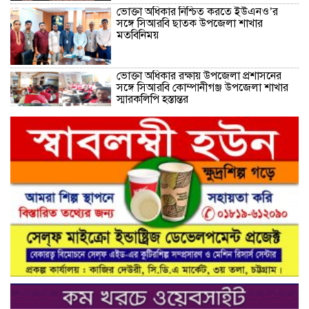
ভোক্তা অধিকার নিশ্চিত করতে ইউএনও’র
সঙ্গে সিআরবি ছাতক উপজেলা শাখার
মতবিনিময়
ভোক্তা অধিকার রক্ষায় উপজেলা প্রশাসনের
সঙ্গে সিআরবি কোম্পানীগঞ্জ উপজেলা শাখার
স্মারকলিপি হস্তান্তর
নরসিংদীর শিবপুরের নিরাপদ সড়ক চাই
কমিটির আলোচনা সভা ও আইডি কার্ড
বিতরণ।
নিরাপদ সড়ক গড়তে কাঁধে কাঁধ মিলিয়ে কাজ
করার প্রত্যয়: নিসচা পলাশ উপজেলা শাখার
আইডি কার্ড বিতরণ ও পরিচিতি সভা সম্পন্ন**
নাগরিক সেবা প্রদানে মাধবদী পৌরসভার
যুগান্তকারী সাফল্য স্বস্তিতে পৌরবাসী