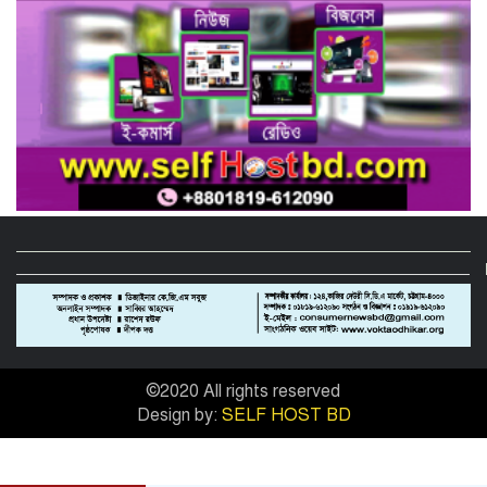
গাজীপুরের কালিয়াকৈরে ভেজাল সন্দেশ
কারখানায় ভোক্তা অধিদপ্তরের অভিযান,
শাস্তিবিহী ৭৫ হাজার টাকা জরিমানা
বিষয়: সিআরবি’র নরসিংদী জেলা শাখার
উদ্যোগে মাসিক বাজার পর্যবেক্ষণ কার্যক্রম
সম্পন্ন
ফিটনেসবিহীন গাড়িতে বিআরটিএ ড্রাইভিং
টেস্ট বন্ধ ও পরীক্ষার মাঠে সিসিটিভি স্থাপনের
দাবি সিআরবি’র
নরসিংদীতে বিশ্ব মেট্রোলজি দিবস পালিত
©2020 All rights reserved
Design by:
SELF HOST BD