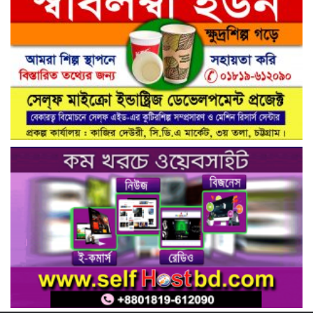
নিরাপদ সড়ক গড়তে কাঁধে কাঁধ মিলিয়ে কাজ
করার প্রত্যয়: নিসচা পলাশ উপজেলা শাখার
আইডি কার্ড বিতরণ ও পরিচিতি সভা সম্পন্ন**
নাগরিক সেবা প্রদানে মাধবদী পৌরসভার
যুগান্তকারী সাফল্য স্বস্তিতে পৌরবাসী
গাজীপুরের কালিয়াকৈরে ভেজাল সন্দেশ
কারখানায় ভোক্তা অধিদপ্তরের অভিযান,
শাস্তিবিহী ৭৫ হাজার টাকা জরিমানা
বিষয়: সিআরবি’র নরসিংদী জেলা শাখার
উদ্যোগে মাসিক বাজার পর্যবেক্ষণ কার্যক্রম
সম্পন্ন
ফিটনেসবিহীন গাড়িতে বিআরটিএ ড্রাইভিং
টেস্ট বন্ধ ও পরীক্ষার মাঠে সিসিটিভি স্থাপনের
দাবি সিআরবি’র