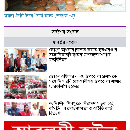
ময়দা-চিনি দিয়ে তৈরি হচ্ছে ভেজাল গুড়
সর্বশেষ সংবাদ
জনপ্রিয় সংবাদ
ভোক্তা অধিকার নিশ্চিত করতে ইউএনও’র
সঙ্গে সিআরবি ছাতক উপজেলা শাখার
মতবিনিময়
ভোক্তা অধিকার রক্ষায় উপজেলা প্রশাসনের
সঙ্গে সিআরবি কোম্পানীগঞ্জ উপজেলা শাখার
স্মারকলিপি হস্তান্তর
নরসিংদীর শিবপুরের নিরাপদ সড়ক চাই
কমিটির আলোচনা সভা ও আইডি কার্ড
বিতরণ।