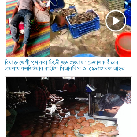
বিষাক্ত জেলী পুশ করা চিংড়ী জব্ধ হওয়ায় : ভেজালকারীদের
হামলায় কনজিউমার রাইটস-সিআরবি’র ৩ স্বেচ্ছাসেবক আহত :