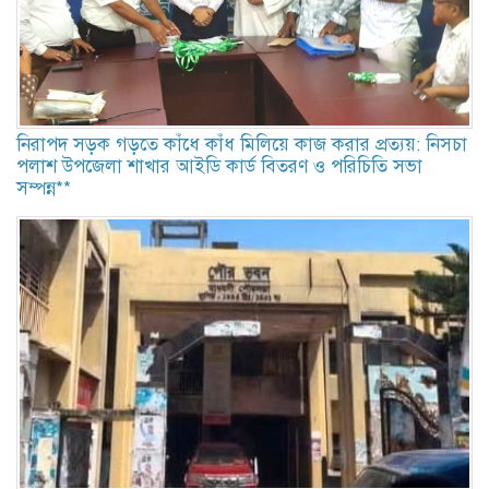
নিরাপদ সড়ক গড়তে কাঁধে কাঁধ মিলিয়ে কাজ করার প্রত্যয়: নিসচা
পলাশ উপজেলা শাখার আইডি কার্ড বিতরণ ও পরিচিতি সভা
সম্পন্ন**