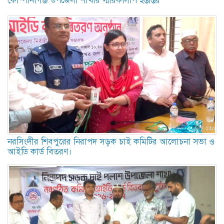
কোম্পানীগঞ্জ উপজেলা শাখার স্মারকলিপি হস্তান্তর
নরসিংদীর শিবপুরের নিরাপদ সড়ক চাই কমিটির আলোচনা সভা ও
আইডি কার্ড বিতরণ।