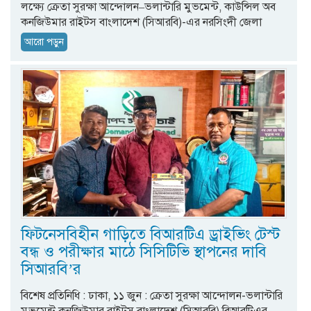
লক্ষ্যে ক্রেতা সুরক্ষা আন্দোলন–ভলান্টারি মুভমেন্ট, কাউন্সিল অব
কনজিউমার রাইটস বাংলাদেশ (সিআরবি)-এর নরসিংদী জেলা
আরো পড়ুন
ফিটনেসবিহীন গাড়িতে বিআরটিএ ড্রাইভিং টেস্ট
বন্ধ ও পরীক্ষার মাঠে সিসিটিভি স্থাপনের দাবি
সিআরবি’র
বিশেষ প্রতিনিধি : ঢাকা, ১১ জুন : ক্রেতা সুরক্ষা আন্দোলন-ভলান্টারি