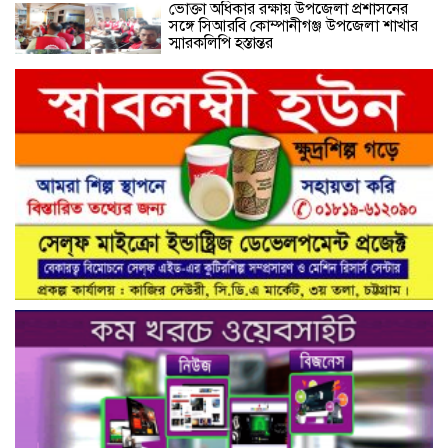
ভোক্তা অধিকার রক্ষায় উপজেলা প্রশাসনের
সঙ্গে সিআরবি কোম্পানীগঞ্জ উপজেলা শাখার
স্মারকলিপি হস্তান্তর
নরসিংদীর শিবপুরের নিরাপদ সড়ক চাই
কমিটির আলোচনা সভা ও আইডি কার্ড
বিতরণ।
নিরাপদ সড়ক গড়তে কাঁধে কাঁধ মিলিয়ে কাজ
করার প্রত্যয়: নিসচা পলাশ উপজেলা শাখার
আইডি কার্ড বিতরণ ও পরিচিতি সভা সম্পন্ন**
নাগরিক সেবা প্রদানে মাধবদী পৌরসভার
যুগান্তকারী সাফল্য স্বস্তিতে পৌরবাসী
গাজীপুরের কালিয়াকৈরে ভেজাল সন্দেশ
কারখানায় ভোক্তা অধিদপ্তরের অভিযান,
শাস্তিবিহী ৭৫ হাজার টাকা জরিমানা