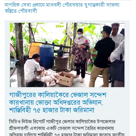
নাগরিক সেবা প্রদানে মাধবদী পৌরসভার যুগান্তকারী সাফল্য
স্বস্তিতে পৌরবাসী
গাজীপুরের কালিয়াকৈরে ভেজাল সন্দেশ
কারখানায় ভোক্তা অধিদপ্তরের অভিযান,
শাস্তিবিহী ৭৫ হাজার টাকা জরিমানা
ভিডিও নিউজ রিপোর্ট গাজীপুর জেলার কালিয়াকৈর উপজেলার
শ্রীফলতলী এলাকায় একটি ভেজাল সন্দেশ তৈরির কারখানায়
অভিযান চালিয়ে শাস্তিবিহী ৭৫ হাজার টাকা জরিমানা করেছে জাতীয়