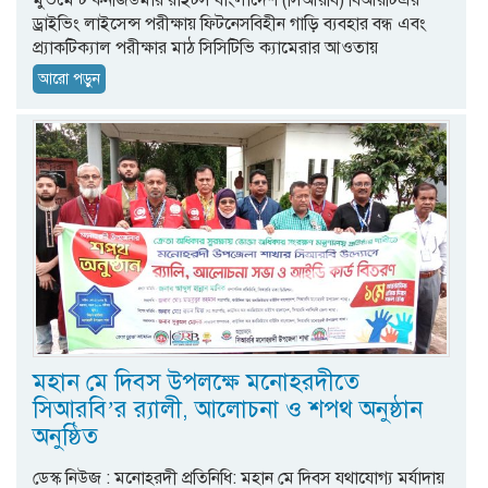
মুভমেন্ট কনজিউমার রাইটস বাংলাদেশ (সিআরবি) বিআরটিএর
ড্রাইভিং লাইসেন্স পরীক্ষায় ফিটনেসবিহীন গাড়ি ব্যবহার বন্ধ এবং
প্র্যাকটিক্যাল পরীক্ষার মাঠ সিসিটিভি ক্যামেরার আওতায়
আরো পড়ুন
মহান মে দিবস উপলক্ষে মনোহরদীতে
সিআরবি’র র‌্যালী, আলোচনা ও শপথ অনুষ্ঠান
অনুষ্ঠিত
ডেস্ক নিউজ : মনোহরদী প্রতিনিধি: মহান মে দিবস যথাযোগ্য মর্যাদায়