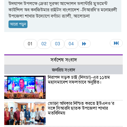
উদযাপন উপলক্ষে ক্রেতা সুরক্ষা আন্দোলন ভলান্টারি মুভমেন্ট
কাউন্সিল অব কনজিউমার রাইটস বাংলাদেশ –সিআরবি’র মনোহরদী
উপজেলা শাখার উদ্যোগে বর্ণাঢ্য র‌্যালী, আলোচনা
আরো পড়ুন
01
02
03
04
সর্বশেষ সংবাদ
জনপ্রিয় সংবাদ
নিরাপদ সড়ক চাই (নিসচা)-এর ১১তম
মহাসমাবেশ সফলভাবে অনুষ্ঠিত।
ভোক্তা অধিকার নিশ্চিত করতে ইউএনও’র
সঙ্গে সিআরবি ছাতক উপজেলা শাখার
মতবিনিময়