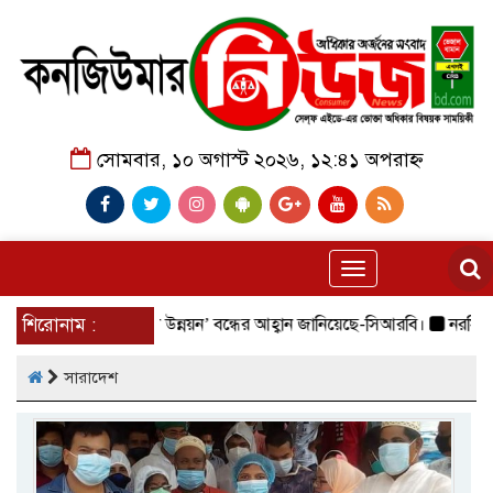
সোমবার, ১০ অগাস্ট ২০২৬, ১২:৪১ অপরাহ্ন
Toggle
navigation
র্পোরেশনের ‘হটকারী উন্নয়ন’ বন্ধের আহ্বান জানিয়েছে-সিআরবি।
শিরোনাম :
নরসিংদী বড় 
সারাদেশ