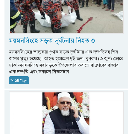
ময়মনসিংহে সড়ক দুর্ঘটনায় নিহত ৩
ময়মনসিংহের ভালুকায় পৃথক সড়ক দুর্ঘটনায় এক দম্পতিসহ তিন
জনের মৃত্যু হয়েছে। আহত হয়েছেন দুই জন। বুধবার (৩ জুন) ভোরে
ঢাকা-ময়মনসিংহ মহাসড়কে উপজেলার ভরাডোবা ক্লাবের বাজার
এক দম্পতি এবং সকালে সিডস্টোর
আরো পড়ুন