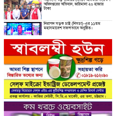
অধিদপ্তরের অভিযান, জরিমানা ২০ হাজার
টাকা
নিরাপদ সড়ক চাই (নিসচা)-এর ১১তম
মহাসমাবেশ সফলভাবে অনুষ্ঠিত।
ভোক্তা অধিকার নিশ্চিত করতে ইউএনও’র
সঙ্গে সিআরবি ছাতক উপজেলা শাখার
মতবিনিময়
ভোক্তা অধিকার রক্ষায় উপজেলা প্রশাসনের
সঙ্গে সিআরবি কোম্পানীগঞ্জ উপজেলা শাখার
স্মারকলিপি হস্তান্তর
নরসিংদীর শিবপুরের নিরাপদ সড়ক চাই
কমিটির আলোচনা সভা ও আইডি কার্ড
বিতরণ।