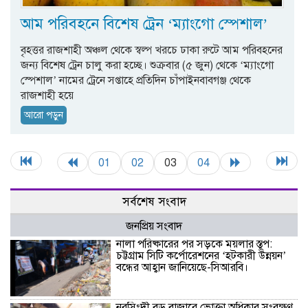
আম পরিবহনে বিশেষ ট্রেন ‘ম্যাংগো স্পেশাল’
বৃহত্তর রাজশাহী অঞ্চল থেকে স্বল্প খরচে ঢাকা রুটে আম পরিবহনের
জন্য বিশেষ ট্রেন চালু করা হচ্ছে। শুক্রবার (৫ জুন) থেকে ‘ম্যাংগো
স্পেশাল’ নামের ট্রেনে সপ্তাহে প্রতিদিন চাঁপাইনবাবগঞ্জ থেকে
রাজশাহী হয়ে
আরো পড়ুন
01
02
03
04
সর্বশেষ সংবাদ
জনপ্রিয় সংবাদ
নালা পরিষ্কারের পর সড়কে ময়লার স্তূপ:
চট্টগ্রাম সিটি কর্পোরেশনের ‘হটকারী উন্নয়ন’
বন্ধের আহ্বান জানিয়েছে-সিআরবি।
নরসিংদী বড় বাজারে ভোক্তা অধিকার সংরক্ষণ