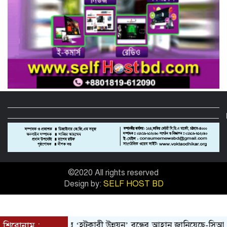
নিরাপদ সড়ক গড়তে কাঁধে কাঁধ মিলিয়ে কাজ
করার প্রত্যয়: নিসচা পলাশ উপজেলা শাখার
আইডি কার্ড বিতরণ ও পরিচিতি সভা সম্পন্ন**
নাগরিক সেবা প্রদানে মাধবদী পৌরসভার
যুগান্তকারী সাফল্য স্বস্তিতে পৌরবাসী
গাজীপুরের কালিয়াকৈরে ভেজাল সন্দেশ
কারখানায় ভোক্তা অধিদপ্তরের অভিযান,
শাস্তিবিহী ৭৫ হাজার টাকা জরিমানা
বিষয়: সিআরবি’র নরসিংদী জেলা শাখার
উদ্যোগে মাসিক বাজার পর্যবেক্ষণ কার্যক্রম
সম্পন্ন
©2020 All rights reserved
Design by:
SELF HOST BD
 সিটি কর্পোরেশনের ‘হটকারী উন্নয়ন’ বন্ধের আহ্বান জানিয়েছে-সিআরবি।
শিরোনাম :