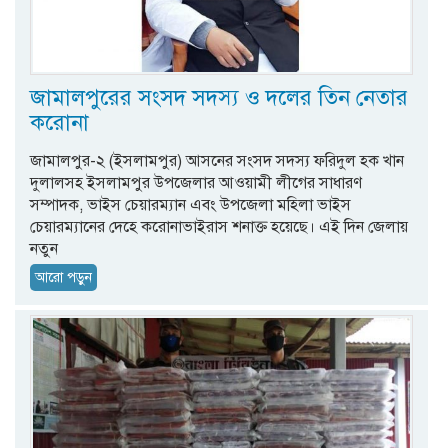
জামালপুরের সংসদ সদস্য ও দলের তিন নেতার
করোনা
জামালপুর-২ (ইসলামপুর) আসনের সংসদ সদস্য ফরিদুল হক খান
দুলালসহ ইসলামপুর উপজেলার আওয়ামী লীগের সাধারণ
সম্পাদক, ভাইস চেয়ারম্যান এবং উপজেলা মহিলা ভাইস
চেয়ারম্যানের দেহে করোনাভাইরাস শনাক্ত হয়েছে। এই দিন জেলায়
নতুন
আরো পড়ুন