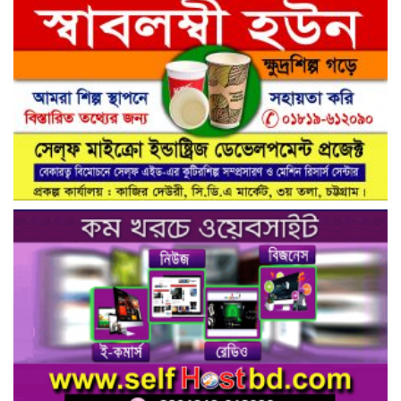
নরসিংদীর শিবপুরের নিরাপদ সড়ক চাই
কমিটির আলোচনা সভা ও আইডি কার্ড
বিতরণ।
নিরাপদ সড়ক গড়তে কাঁধে কাঁধ মিলিয়ে কাজ
করার প্রত্যয়: নিসচা পলাশ উপজেলা শাখার
আইডি কার্ড বিতরণ ও পরিচিতি সভা সম্পন্ন**
নাগরিক সেবা প্রদানে মাধবদী পৌরসভার
যুগান্তকারী সাফল্য স্বস্তিতে পৌরবাসী
গাজীপুরের কালিয়াকৈরে ভেজাল সন্দেশ
কারখানায় ভোক্তা অধিদপ্তরের অভিযান,
শাস্তিবিহী ৭৫ হাজার টাকা জরিমানা
বিষয়: সিআরবি’র নরসিংদী জেলা শাখার
উদ্যোগে মাসিক বাজার পর্যবেক্ষণ কার্যক্রম
সম্পন্ন