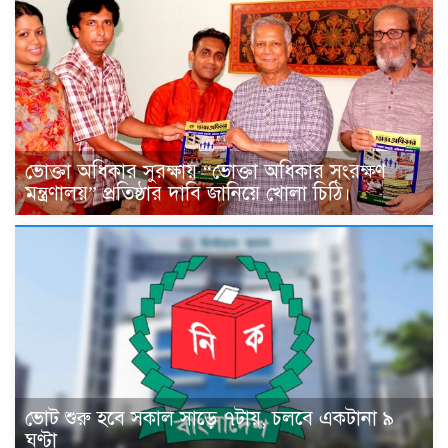
ভোক্তা অধিকার সুরক্ষায় “ভোক্তা অধিকার সংরক্ষণ
মন্ত্রণালয়” প্রতিষ্ঠার দাবি জানিয়ে খোলা চিঠি।
ভোট শুরু হবে সকাল সাড়ে ৭টায়, চলবে একটানা ৯
ঘণ্টা