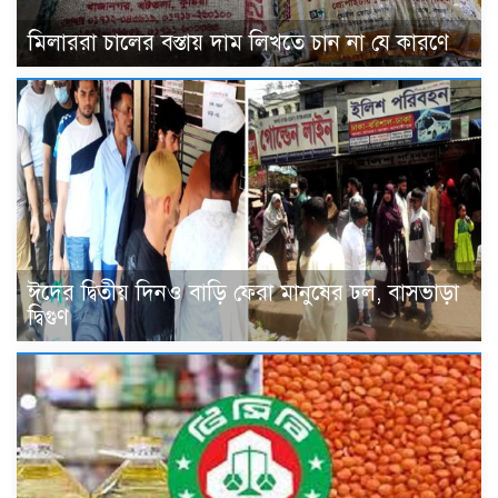
মিলাররা চালের বস্তায় দাম লিখতে চান না যে কারণে
ঈদের দ্বিতীয় দিনও বাড়ি ফেরা মানুষের ঢল, বাসভাড়া
দ্বিগুণ