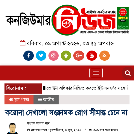
রবিবার, ০৯ অগাস্ট ২০২৬, ০৩:৫১ অপরাহ্ন
Toggle
navigation
ভাবে অনুষ্ঠিত।
শিরোনাম :
ভোক্তা অধিকার নিশ্চিত করতে ইউএনও’র সঙ্গে সিআরবি
মূল পাতা
জাতীয়
করোনা দেখালো সংক্রামক রোগ সীমান্ত চেনে না
সংবাদ দাতার নাম
প্রকাশের সময় : বৃহস্পতিবার, ৪ জুন, ২০২০
১৯৯৯ বার পড়া হয়েছে