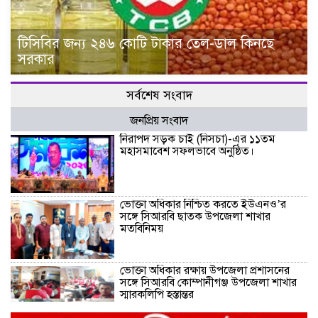
টিসিবির জন্য ২৪৬ কোটি টাকার তেল-ডাল কিনছে
সরকার
সর্বশেষ সংবাদ
জনপ্রিয় সংবাদ
নিরাপদ সড়ক চাই (নিসচা)-এর ১১তম
মহাসমাবেশ সফলভাবে অনুষ্ঠিত।
ভোক্তা অধিকার নিশ্চিত করতে ইউএনও’র
সঙ্গে সিআরবি ছাতক উপজেলা শাখার
মতবিনিময়
ভোক্তা অধিকার রক্ষায় উপজেলা প্রশাসনের
সঙ্গে সিআরবি কোম্পানীগঞ্জ উপজেলা শাখার
স্মারকলিপি হস্তান্তর